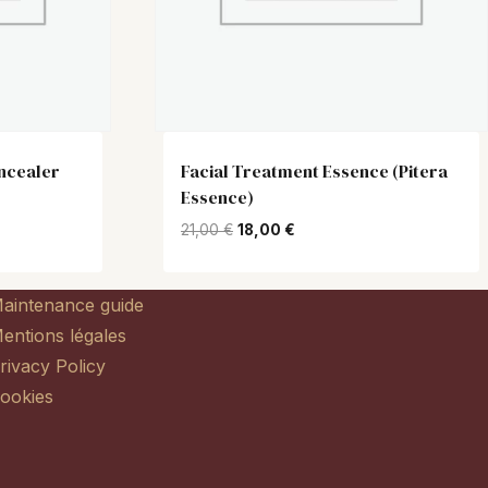
ncealer
Facial Treatment Essence (Pitera
Essence)
Original
Current
21,00
€
18,00
€
price
price
was:
is:
21,00 €.
18,00 €.
aintenance guide
entions légales
rivacy Policy
ookies