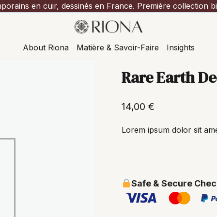
porains en cuir, dessinés en France. Première collection bi
About Riona
Matière & Savoir-Faire
Insights
Rare Earth De
14,00
€
Lorem ipsum dolor sit amet
Safe & Secure Chec