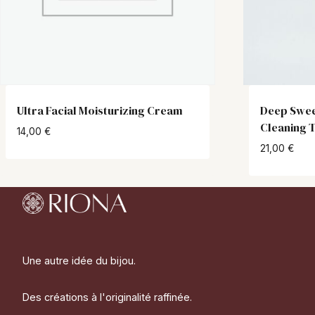
Ultra Facial Moisturizing Cream
Deep Swe
Cleaning 
14,00
€
21,00
€
Une autre idée du bijou.
Des créations à l'originalité raffinée.