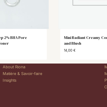
Mini Radiant Creamy Co
ep 2% BHA Pore
and Blush
Toner
14,00
€
About Riona
M
Matière & Savoir-faire
M
Insights
P
C